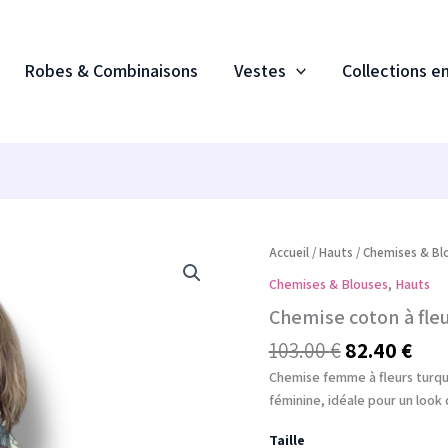
Robes & Combinaisons
Vestes
Collections e
Le
Le
quantité
Accueil
/
Hauts
/
Chemises & Bl
de
prix
prix
Chemises & Blouses
,
Hauts
Chemise
initial
act
coton
Chemise coton à fle
était :
est 
à
103.00 €.
82.4
103.00
€
82.40
€
fleurs
turquoise
Chemise femme à fleurs turqu
Agathe
féminine, idéale pour un look
et
Louise
Taille