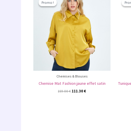
prix
prix
Promo !
Promo !
Pro
Pro
initial
actuel
était :
est :
159.00 €.
111.30 €.
Chemises & Blouses
Chemise Mat Fashion jaune effet satin
Tuniqu
159.00
€
111.30
€