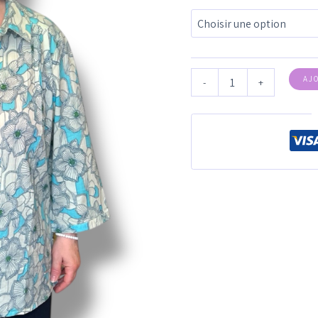
AJ
-
+