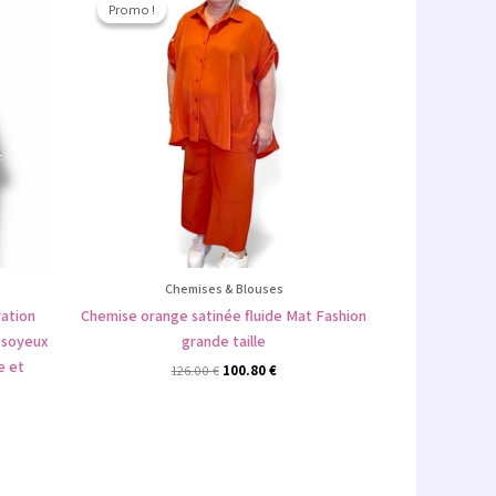
prix
prix
Promo !
Promo !
l
initial
actuel
était :
est :
 €.
126.00 €.
100.80 €.
Chemises & Blouses
ration
Chemise orange satinée fluide Mat Fashion
 soyeux
grande taille
e et
126.00
€
100.80
€