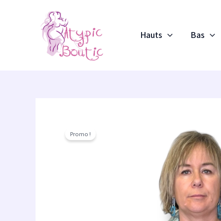
Aller
au
contenu
Hauts
Bas
Promo !