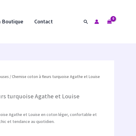
était :
est :
103.00 €.
82.40 €.
n Boutique
Contact
Rechercher
ouses
/ Chemise coton à fleurs turquoise Agathe et Louise
uel
urs turquoise Agathe et Louise
:
0 €.
oise Agathe et Louise en coton léger, confortable et
 chic et tendance au quotidien.