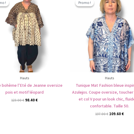
prix
prix
prix
prix
mo !
mo !
Promo !
Promo !
initial
actuel
initial
actue
était :
est :
était :
est :
123.00 €.
98.40 €.
137.00 €.
109.60
Hauts
Hauts
e bohème l’Eté de Jeanne oversize
Tunique Mat Fashion bleue inspi
pois et motif léopard
Azulejos. Coupe oversize, toucher
et col V pour un look chic, fluid
123.00
€
98.40
€
confortable. Taille 50.
137.00
€
109.60
€