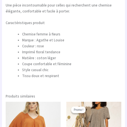
Une pièce incontournable pour celles qui recherchent une chemise
élégante, confortable et facile à porter.
Caractéristiques produit
Chemise femme à fleurs
Marque : Agathe et Louise
Couleur : rose
Imprimé floral tendance
Matière : coton léger
Coupe confortable et féminine
Style casual chic
Tissu doux et respirant
Produits similaires
Le
Le
prix
prix
Promo !
Promo !
initial
actuel
était :
est :
278.00 €.
222.40 €.