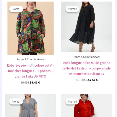
Le
Le
Le
Le
prix
prix
prix
prix
Promo !
Promo !
Promo !
Promo !
initial
actuel
initial
actuel
était :
est :
était :
est :
99.00 €.
59.40 €.
225.00 €.
157.50 €.
Robes & Combinaisons
Robes & Combinaisons
Robe longue noire fluide grande
Robe évasée multicolore col V –
taille Mat Fashion – coupe ample
manches longues – 2 poches –
et manches bouffantes
grande taille AN VITO
225.00
€
157.50
€
99.00
€
59.40
€
Le
Le
Le
Le
prix
prix
prix
prix
Promo !
Promo !
Promo !
Promo !
initial
actuel
initial
actuel
était :
est :
était :
est :
189.00 €.
151.20 €.
133.00 €.
106.40 €.