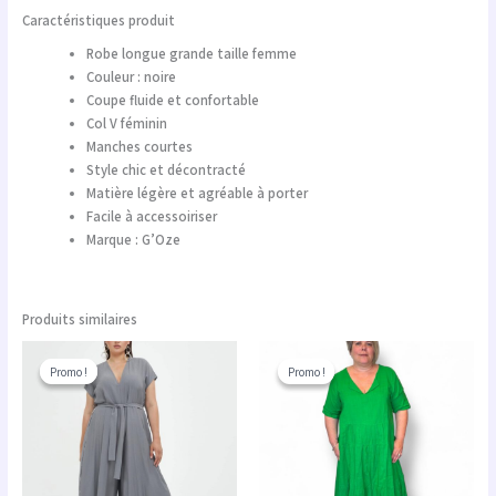
Caractéristiques produit
Robe longue grande taille femme
Couleur : noire
Coupe fluide et confortable
Col V féminin
Manches courtes
Style chic et décontracté
Matière légère et agréable à porter
Facile à accessoiriser
Marque : G’Oze
Produits similaires
Le
Le
Le
Le
prix
prix
prix
prix
Promo !
Promo !
Promo !
Promo !
initial
actuel
initial
actuel
était :
est :
était :
est :
189.00 €.
151.20 €.
105.00 €.
84.00 €.