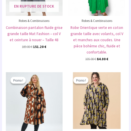
EN RUPTURE DE STOCK
Robes & Combinaisons
Robes & Combinaisons
Combinaison pantalon fluide grise
Robe Orientique verte en coton
grande taille Mat Fashion – col V
grande taille avec volants, col V
et ceinture à nouer – Taille 48
et manches aux coudes. Une
pièce bohème chic, fluide et
189.00
€
151.20
€
confortable.
105.00
€
84.00
€
Le
Le
Le
Le
prix
prix
prix
prix
Promo !
Promo !
Promo !
Promo !
initial
actuel
initial
actuel
était :
est :
était :
est :
199.00 €.
139.30 €.
105.00 €.
63.00 €.